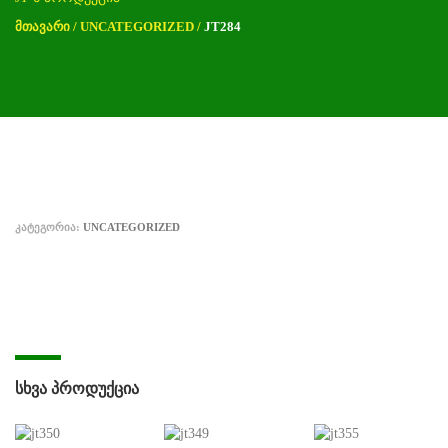
ᲛᲗᲐᲕᲐᲠᲘ
/
UNCATEGORIZED
/
JT284
ᲙᲐᲢᲔᲒᲝᲠᲘᲐ:
UNCATEGORIZED
ᲡᲮᲕᲐ ᲞᲠᲝᲓᲣᲥᲪᲘᲐ