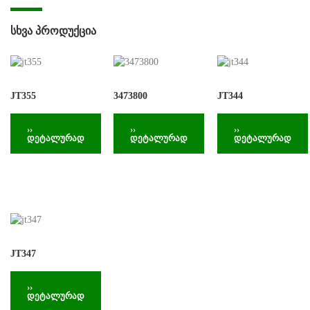
ᲡᲮᲕᲐ ᲞᲠᲝᲓᲣᲥᲪᲘᲐ
JT355
3473800
JT344
››
››
››
დეტალურად
დეტალურად
დეტალურად
JT347
››
დეტალურად