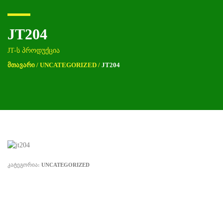
JT204
JT-ს პროდუქცია
ᲛᲗᲐᲕᲐᲠᲘ
/
UNCATEGORIZED
/
JT204
ᲙᲐᲢᲔᲒᲝᲠᲘᲐ:
UNCATEGORIZED