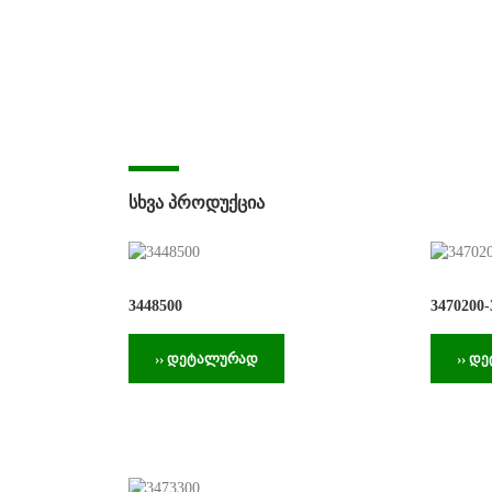
ᲡᲮᲕᲐ ᲞᲠᲝᲓᲣᲥᲪᲘᲐ
3448500
3470200-
›› დეტალურად
›› დ