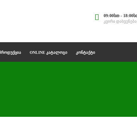
09:00სთ - 18:00ს
კვირა დასვენება
 ᲞᲠᲝᲓᲣᲥᲪᲘᲐ
ONLINE ᲙᲐᲢᲐᲚᲝᲒᲘ
ᲙᲝᲜᲢᲐᲥᲢᲘ