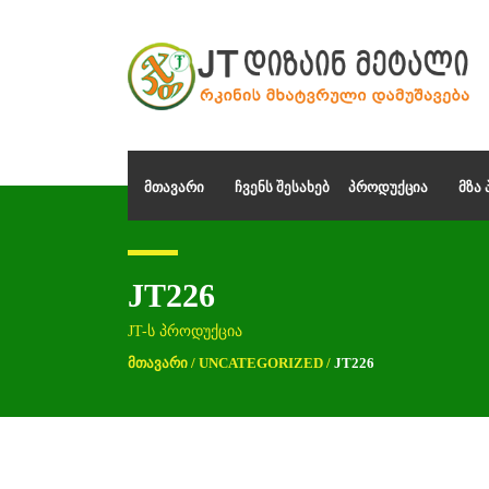
ᲛᲗᲐᲕᲐᲠᲘ
ᲩᲕᲔᲜᲡ ᲨᲔᲡᲐᲮᲔᲑ
ᲞᲠᲝᲓᲣᲥᲪᲘᲐ
ᲛᲖᲐ
JT226
JT-ს პროდუქცია
ᲛᲗᲐᲕᲐᲠᲘ
/
UNCATEGORIZED
/
JT226