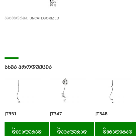
ᲙᲐᲢᲔᲒᲝᲠᲘᲐ:
UNCATEGORIZED
ᲡᲮᲕᲐ ᲞᲠᲝᲓᲣᲥᲪᲘᲐ
JT351
JT347
JT348
››
››
››
დეტალურად
დეტალურად
დეტალურად