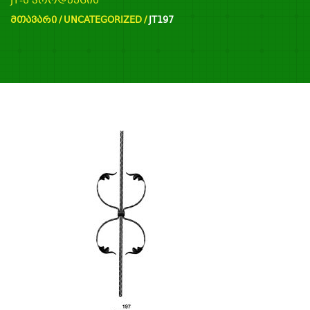
JT-ს პროდუქცია
ᲛᲗᲐᲕᲐᲠᲘ
/
UNCATEGORIZED
/
JT197