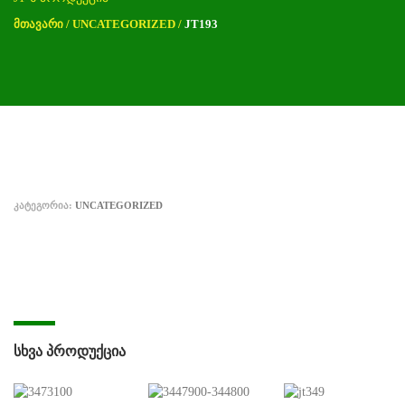
ᲛᲗᲐᲕᲐᲠᲘ
/
UNCATEGORIZED
/
JT193
ᲙᲐᲢᲔᲒᲝᲠᲘᲐ:
UNCATEGORIZED
ᲡᲮᲕᲐ ᲞᲠᲝᲓᲣᲥᲪᲘᲐ