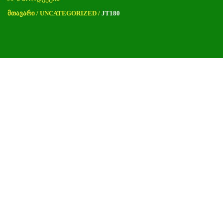
ᲛᲗᲐᲕᲐᲠᲘ
/
UNCATEGORIZED
/
JT180