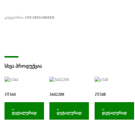
ᲙᲐᲢᲔᲒᲝᲠᲘᲐ:
UNCATEGORIZED
ᲡᲮᲕᲐ ᲞᲠᲝᲓᲣᲥᲪᲘᲐ
JT344
3442200
JT348
››
››
››
დეტალურად
დეტალურად
დეტალურად