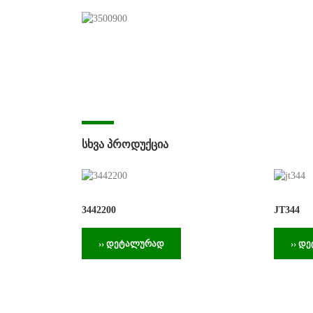
ᲡᲮᲕᲐ ᲞᲠᲝᲓᲣᲥᲪᲘᲐ
3442200
JT344
›› დეტალურად
›› დ