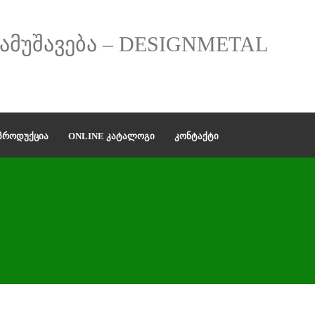
 ᲞᲠᲝᲓᲣᲥᲪᲘᲐ
ONLINE ᲙᲐᲢᲐᲚᲝᲒᲘ
ᲙᲝᲜᲢᲐᲥᲢᲘ