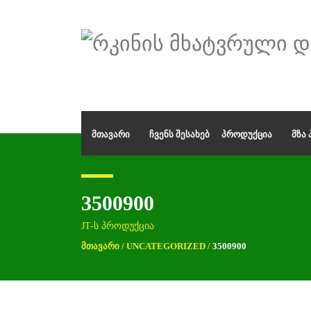
ᲛᲗᲐᲕᲐᲠᲘ
ᲩᲕᲔᲜᲡ ᲨᲔᲡᲐᲮᲔᲑ
ᲞᲠᲝᲓᲣᲥᲪᲘᲐ
ᲛᲖᲐ
3500900
JT-ს პროდუქცია
ᲛᲗᲐᲕᲐᲠᲘ
/
UNCATEGORIZED
/
3500900