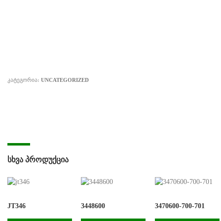
ᲙᲐᲢᲔᲒᲝᲠᲘᲐ:
UNCATEGORIZED
ᲡᲮᲕᲐ ᲞᲠᲝᲓᲣᲥᲪᲘᲐ
JT346
3448600
3470600-700-701