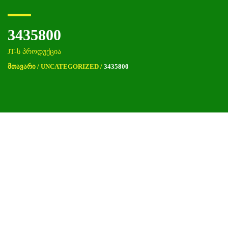
3435800
JT-ს პროდუქცია
ᲛᲗᲐᲕᲐᲠᲘ
/
UNCATEGORIZED
/
3435800