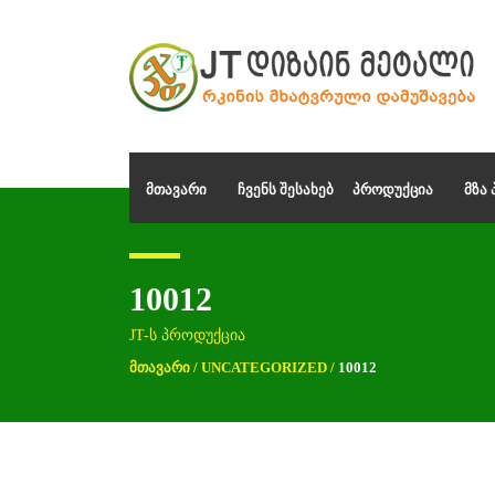
ᲛᲗᲐᲕᲐᲠᲘ
ᲩᲕᲔᲜᲡ ᲨᲔᲡᲐᲮᲔᲑ
ᲞᲠᲝᲓᲣᲥᲪᲘᲐ
ᲛᲖᲐ
10012
JT-ს პროდუქცია
ᲛᲗᲐᲕᲐᲠᲘ
/
UNCATEGORIZED
/
10012