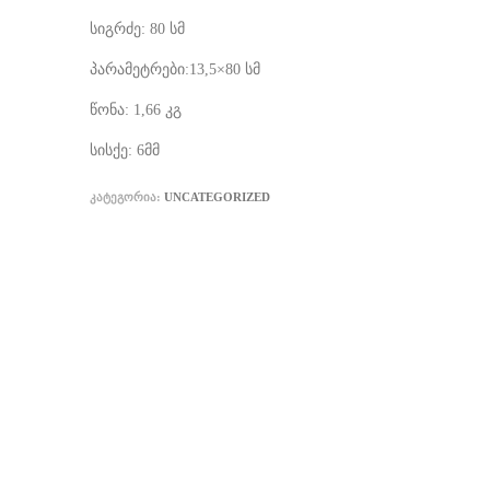
სიგრძე: 80 სმ
პარამეტრები:13,5×80 სმ
წონა: 1,66 კგ
სისქე: 6მმ
ᲙᲐᲢᲔᲒᲝᲠᲘᲐ:
UNCATEGORIZED