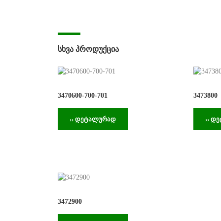
ᲡᲮᲕᲐ ᲞᲠᲝᲓᲣᲥᲪᲘᲐ
3470600-700-701
3473800
›› დეტალურად
›› დ
3472900