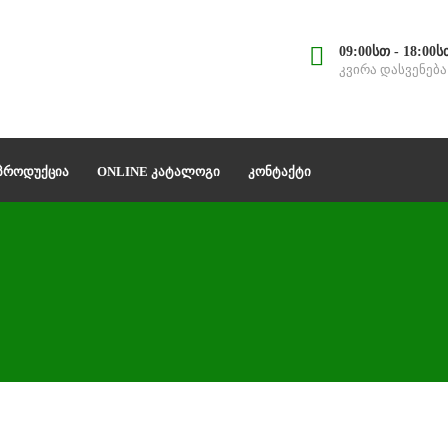
09:00სთ - 18:00ს
კვირა დასვენება
 ᲞᲠᲝᲓᲣᲥᲪᲘᲐ
ONLINE ᲙᲐᲢᲐᲚᲝᲒᲘ
ᲙᲝᲜᲢᲐᲥᲢᲘ