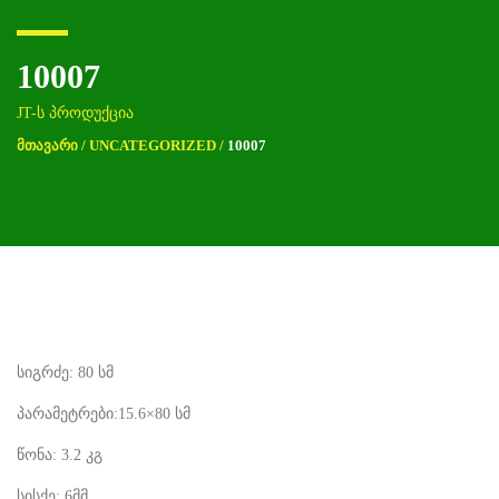
10007
JT-ს პროდუქცია
ᲛᲗᲐᲕᲐᲠᲘ
/
UNCATEGORIZED
/
10007
სიგრძე: 80 სმ
პარამეტრები:15.6×80 სმ
წონა: 3.2 კგ
სისქე: 6მმ