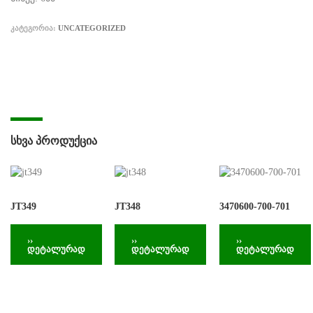
ᲙᲐᲢᲔᲒᲝᲠᲘᲐ:
UNCATEGORIZED
ᲡᲮᲕᲐ ᲞᲠᲝᲓᲣᲥᲪᲘᲐ
JT349
JT348
3470600-700-701
››
››
››
დეტალურად
დეტალურად
დეტალურად